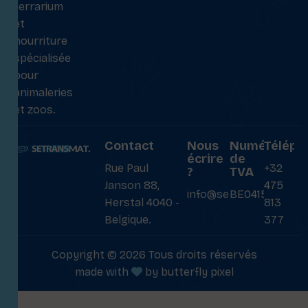
terrarium
et
nourriture
spécialisée
pour
animaleries
et zoos.
Contact
Nous
Numéro
Téléph
écrire
de
Rue Paul
+32
?
TVA
Janson 88,
475
info@setransmat.com
BE0415027069
Herstal 4040 -
813
Belgique.
377
Copyright © 2026 Tous droits réservés
made with
by
butterfly pixel