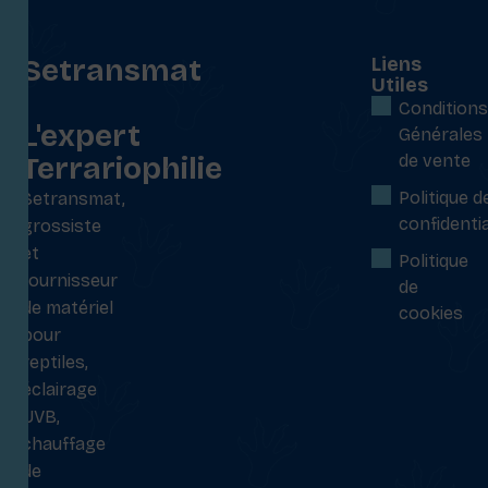
Setransmat
Liens
Utiles
:
Conditions
L'expert
Générales
Terrariophilie
de vente
Politique d
Setransmat,
confidentia
grossiste
et
Politique
fournisseur
de
de matériel
cookies
pour
reptiles,
éclairage
UVB,
chauffage
de