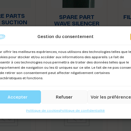
E PARTS
SPARE PART
FI
 SUCTION
WAVE SILENCER
PS FOR
FOR POWER
EAM 1300
SKIMMER
Gestion du consentement
4pcs
Co
Connectez-vous pour
r offrir les meilleures expériences, nous utilisons des technologies telles que l
ez-vous pour
voir les prix
kies pour stocker et/ou accéder aux informations des appareils. Le fait de
r les prix
sentir à ces technologies nous permettra de traiter des données telles que le
portement de navigation ou les ID uniques sur ce site. Le fait de ne pas consen
de retirer son consentement peut affecter négativement certaines
actéristiques et fonctions.
Accepter
Refuser
Voir les préférenc
Politique de cookies
Politique de confidentialité