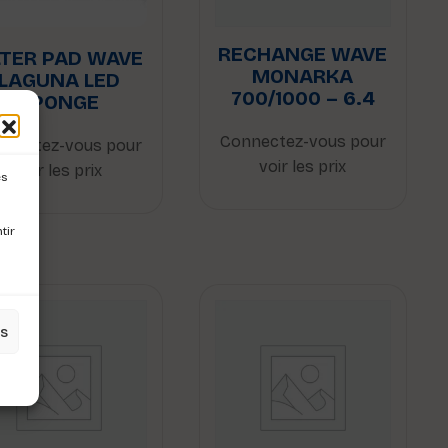
RECHANGE WAVE
LTER PAD WAVE
MONARKA
LAGUNA LED
700/1000 – 6.4
EPONGE
Connectez-vous pour
nnectez-vous pour
voir les prix
voir les prix
es
tir
es