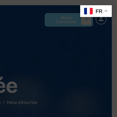
FR
Nous
Contacter
ée
e
Piéce d'étachée