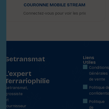
COURONNE MOBILE STREAM
Connectez-vous pour voir les prix
Setransmat
Liens
Utiles
:
Conditions
L'expert
Générales
Terrariophilie
de vente
Politique d
Setransmat,
confidentia
grossiste
et
Politique
fournisseur
de