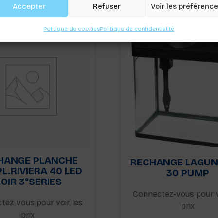
Accepter
Refuser
Voir les préférenc
Politique de cookies
Politique de confidentialité
HANGE PLANCHE
RECHANGE LAGUN
L.RIVIERA 40 LED
30 PUMP
OIR 3°SERIES
Connectez-vous pour v
tez-vous pour voir les
prix
prix