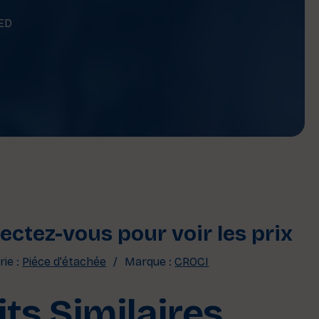
ED
ctez-vous pour voir les prix
ie :
Piéce d'étachée
Marque :
CROCI
ts Similaires