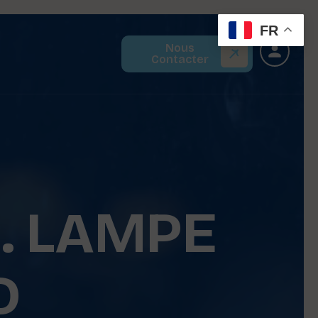
FR
Nous
Contacter
. LAMPE
D