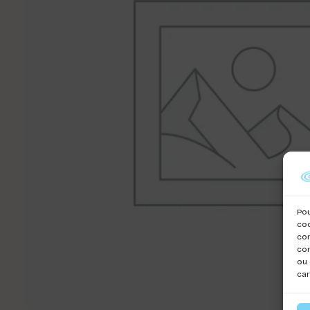
Pou
coo
con
com
ou 
car