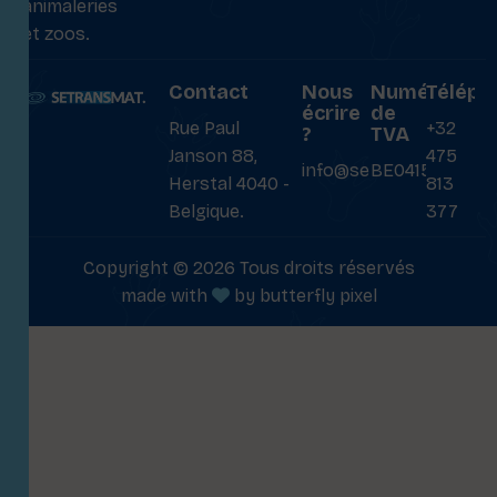
animaleries
et zoos.
Contact
Nous
Numéro
Téléph
écrire
de
Rue Paul
+32
?
TVA
Janson 88,
475
info@setransmat.com
BE0415027069
Herstal 4040 -
813
Belgique.
377
Copyright © 2026 Tous droits réservés
made with
by
butterfly pixel