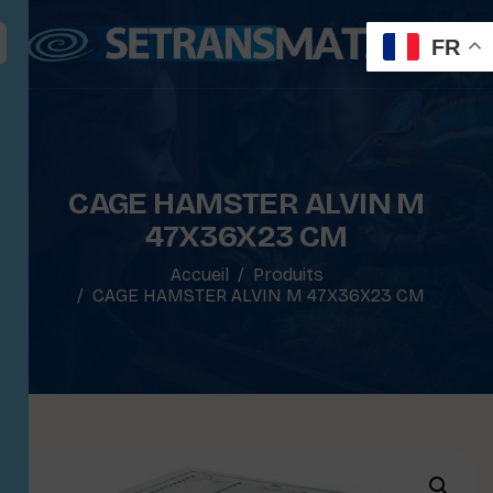
FR
CAGE HAMSTER ALVIN M
47X36X23 CM
Accueil
Produits
CAGE HAMSTER ALVIN M 47X36X23 CM