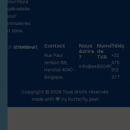
nourriture
spécialisée
pour
animaleries
et zoos.
Contact
Nous
Numéro
Téléph
écrire
de
Rue Paul
+32
?
TVA
Janson 88,
475
info@setransmat.com
BE0415027069
Herstal 4040 -
813
Belgique.
377
Copyright © 2026 Tous droits réservés
made with
by
butterfly pixel