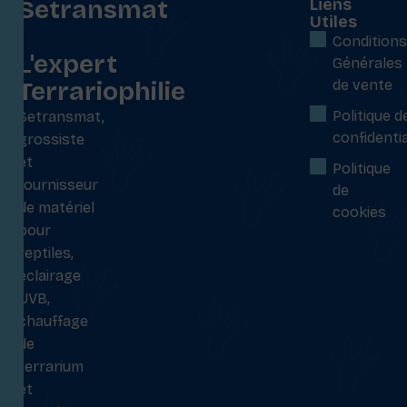
Setransmat
Liens
Utiles
:
Conditions
L'expert
Générales
Terrariophilie
de vente
Politique d
Setransmat,
confidentia
grossiste
et
Politique
fournisseur
de
de matériel
cookies
pour
reptiles,
éclairage
UVB,
chauffage
de
terrarium
et