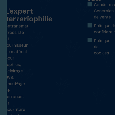
:
Conditions
L'expert
Générales
Terrariophilie
de vente
Politique d
Setransmat,
confidentia
grossiste
et
Politique
fournisseur
de
de matériel
cookies
pour
reptiles,
éclairage
UVB,
chauffage
de
terrarium
et
nourriture