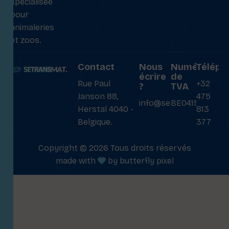
spécialisée
pour
animaleries
et zoos.
Contact
Nous
Numéro
Téléph
écrire
de
Rue Paul
+32
?
TVA
Janson 88,
475
info@setransmat.com
BE0415027069
Herstal 4040 -
813
Belgique.
377
Copyright © 2026 Tous droits réservés
made with
by
butterfly pixel