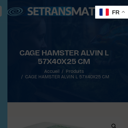
FR
CAGE HAMSTER ALVIN L
57X40X25 CM
Accueil
Produits
CAGE HAMSTER ALVIN L 57X40X25 CM