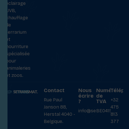
éclairage
UVB,
chauffage
de
terrarium
et
nourriture
spécialisée
pour
animaleries
et zoos.
Contact
Nous
Numéro
Téléph
écrire
de
Rue Paul
+32
?
TVA
Janson 88,
475
info@setransmat.com
BE0415027069
Herstal 4040 -
813
Belgique.
377