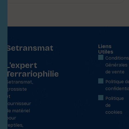
Setransmat
Liens
Utiles
:
Conditions
L'expert
Générales
Terrariophilie
de vente
Politique d
Setransmat,
confidentia
grossiste
et
Politique
fournisseur
de
de matériel
cookies
pour
reptiles,