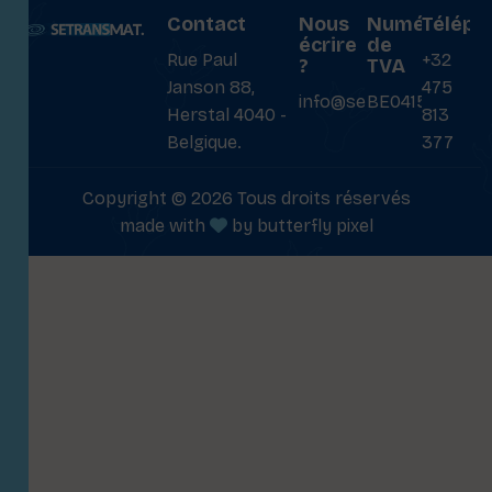
Contact
Nous
Numéro
Téléph
écrire
de
Rue Paul
+32
?
TVA
Janson 88,
475
info@setransmat.com
BE0415027069
Herstal 4040 -
813
Belgique.
377
Copyright © 2026 Tous droits réservés
made with
by
butterfly pixel