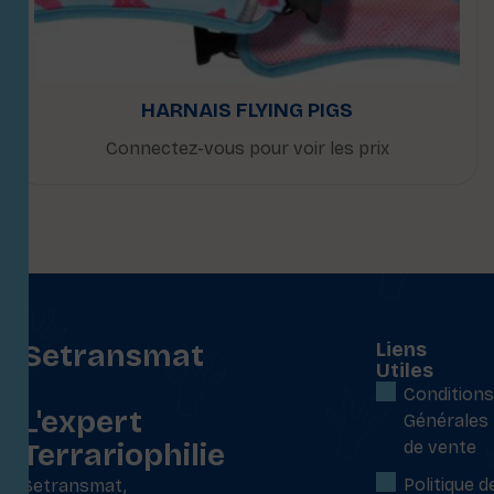
HARNAIS FLYING PIGS
Connectez-vous pour voir les prix
Setransmat
Liens
Utiles
:
Conditions
L'expert
Générales
Terrariophilie
de vente
Politique d
Setransmat,