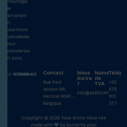
chauffage
de
terrarium
et
nourriture
spécialisée
pour
animaleries
et zoos.
Contact
Nous
Numéro
Téléph
écrire
de
Rue Paul
+32
?
TVA
Janson 88,
475
info@setransmat.com
BE0415027069
Herstal 4040 -
813
Belgique.
377
Copyright © 2026 Tous droits réservés
made with
by
butterfly pixel