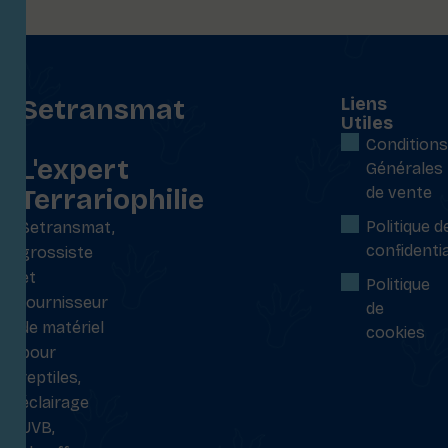
Setransmat
Liens
Utiles
:
Conditions
L'expert
Générales
Terrariophilie
de vente
Politique d
Setransmat,
confidentia
grossiste
et
Politique
fournisseur
de
de matériel
cookies
pour
reptiles,
éclairage
UVB,