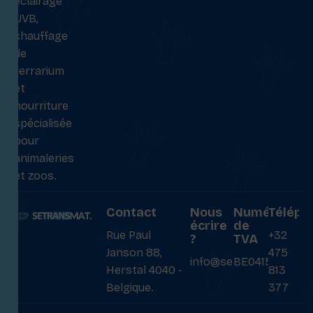
éclairage
UVB,
chauffage
de
terrarium
et
nourriture
spécialisée
pour
animaleries
et zoos.
Contact
Nous
Numéro
Téléph
écrire
de
Rue Paul
+32
?
TVA
Janson 88,
475
info@setransmat.com
BE0415027069
Herstal 4040 -
813
Belgique.
377