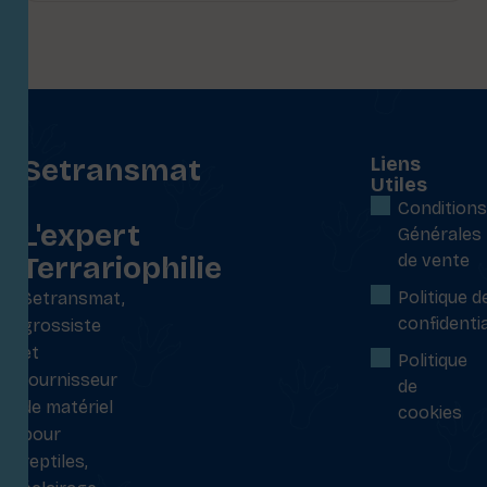
Setransmat
Liens
Utiles
:
Conditions
L'expert
Générales
Terrariophilie
de vente
Politique d
Setransmat,
confidentia
grossiste
et
Politique
fournisseur
de
de matériel
cookies
pour
reptiles,