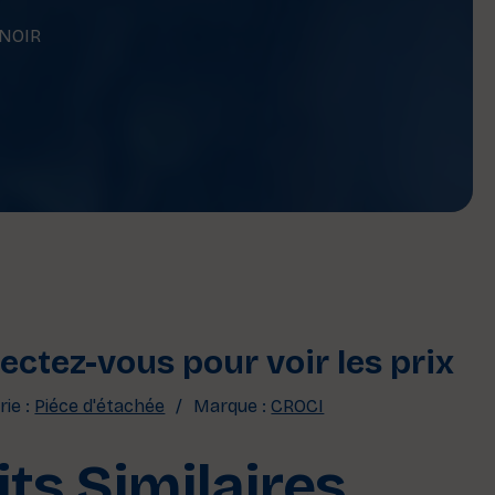
 NOIR
ctez-vous pour voir les prix
ie :
Piéce d'étachée
Marque :
CROCI
ts Similaires