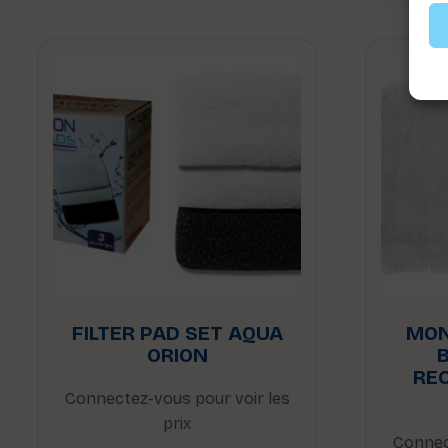
FILTER PAD SET AQUA
MON
ORION
RE
Connectez-vous pour voir les
prix
Connec