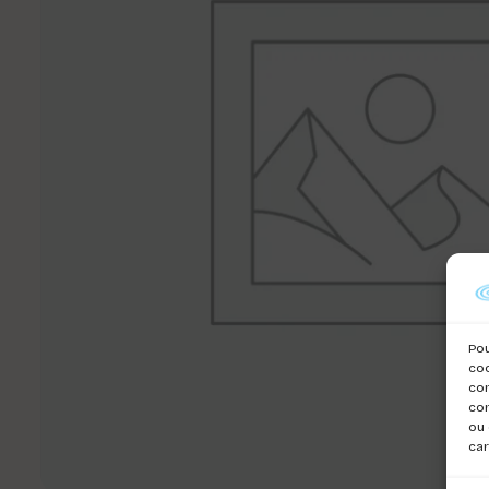
Pou
coo
con
com
ou 
car