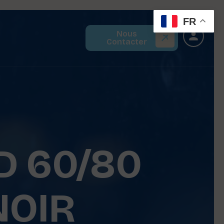
FR
Nous
Contacter
D 60/80
NOIR