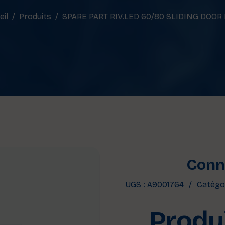
eil
Produits
SPARE PART RIV.LED 60/80 SLIDING DOOR
Conne
UGS :
A9001764
Catégor
Produi