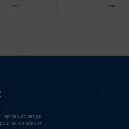
prix
prix
t
reptiles, éclairage
 pour animaleries et