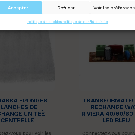
Accepter
Refuser
Voir les préférenc
Politique de cookies
Politique de confidentialité
ARKA EPONGES
TRANSFORMATEU
BLANCHES DE
RECHANGE WA
CHANGE UNITEÈ
RIVIERA 40/60/80
CENTRELLE
LED BLEU
tez-vous pour voir les
Connectez-vous pour v