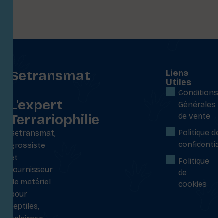
Setransmat
Liens
Utiles
:
Conditions
L'expert
Générales
Terrariophilie
de vente
Politique d
Setransmat,
confidentia
grossiste
et
Politique
fournisseur
de
de matériel
cookies
pour
reptiles,