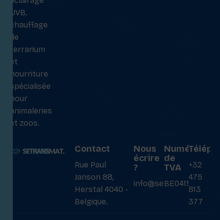
éclairage
UVB,
chauffage
de
terrarium
et
nourriture
spécialisée
pour
animaleries
et zoos.
Contact
Nous
Numéro
Téléph
écrire
de
Rue Paul
+32
?
TVA
Janson 88,
475
info@setransmat.com
BE0415027069
Herstal 4040 -
813
Belgique.
377