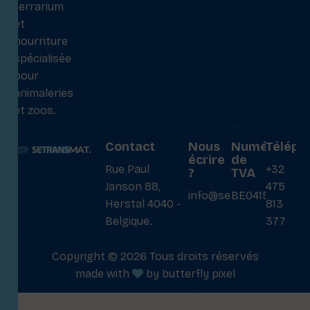
terrarium
et
nourriture
spécialisée
pour
animaleries
et zoos.
Contact
Nous
Numéro
Téléph
écrire
de
Rue Paul
+32
?
TVA
Janson 88,
475
info@setransmat.com
BE0415027069
Herstal 4040 -
813
Belgique.
377
Copyright © 2026 Tous droits réservés
made with
by
butterfly pixel