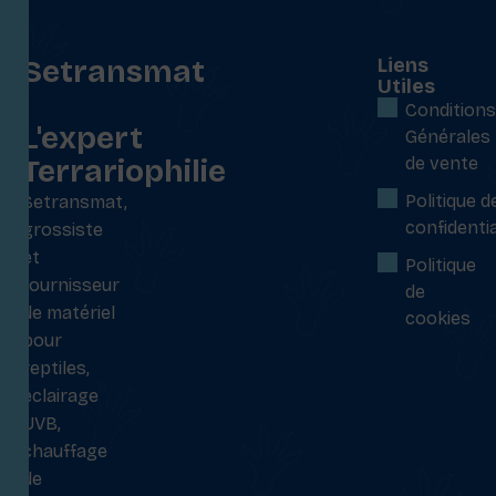
Setransmat
Liens
Utiles
:
Conditions
L'expert
Générales
Terrariophilie
de vente
Politique d
Setransmat,
confidentia
grossiste
et
Politique
fournisseur
de
de matériel
cookies
pour
reptiles,
éclairage
UVB,
chauffage
de