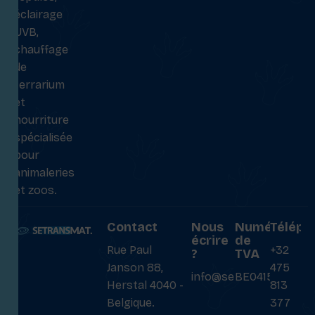
éclairage
UVB,
chauffage
de
terrarium
et
nourriture
spécialisée
pour
animaleries
et zoos.
Contact
Nous
Numéro
Téléph
écrire
de
Rue Paul
+32
?
TVA
Janson 88,
475
info@setransmat.com
BE0415027069
Herstal 4040 -
813
Belgique.
377