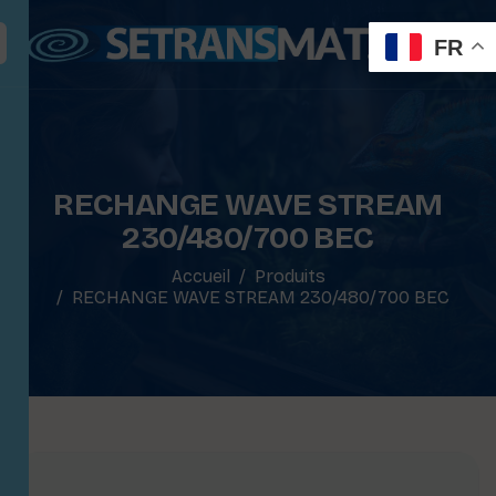
FR
RECHANGE WAVE STREAM
230/480/700 BEC
Accueil
Produits
RECHANGE WAVE STREAM 230/480/700 BEC