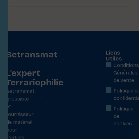
Setransmat
Liens
Utiles
:
Conditions
L'expert
Générales
Terrariophilie
de vente
Politique d
Setransmat,
confidentia
grossiste
et
Politique
fournisseur
de
de matériel
cookies
pour
reptiles,