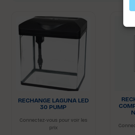
REC
RECHANGE LAGUNA LED
COMP
30 PUMP
N
Connectez-vous pour voir les
Connec
prix