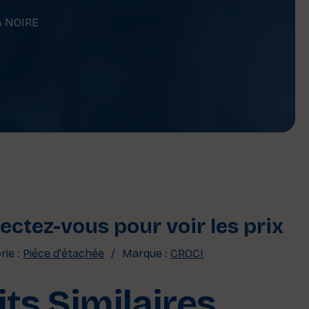
A NOIRE
ctez-vous pour voir les prix
rie :
Piéce d'étachée
Marque :
CROCI
ts Similaires