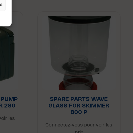
es
 PUMP
SPARE PARTS WAVE
R 280
GLASS FOR SKIMMER
800 P
oir les
Connectez-vous pour voir les
prix