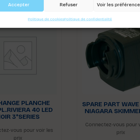
Accepter
Refuser
Voir les préférenc
Politique de cookies
Politique de confidentialité
HANGE PLANCHE
SPARE PART WAVE
L.RIVIERA 40 LED
NIAGARA SKIMME
OIR 3°SERIES
Connectez-vous pour v
tez-vous pour voir les
prix
prix