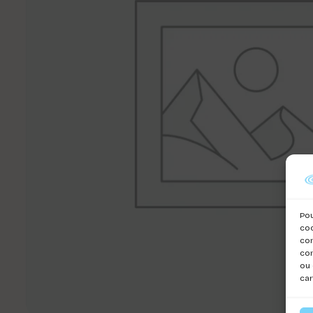
Pou
coo
con
com
ou 
car