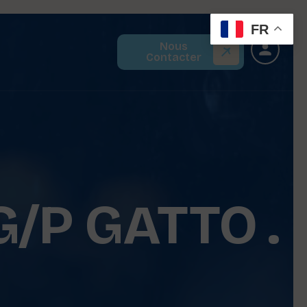
FR
Nous
Contacter
/P GATTO .