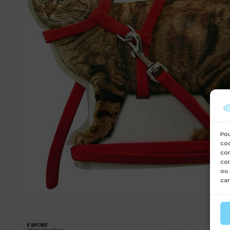
Pou
coo
con
com
ou 
car