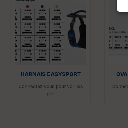
HARNAIS EASYSPORT
OVA
Connectez-vous pour voir les
Connec
prix