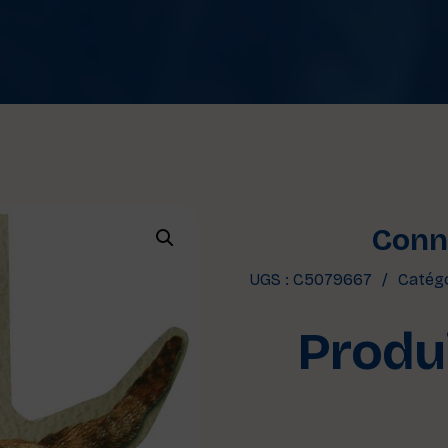
Conne
UGS :
C5079667
Catégo
Produi