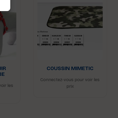
UIR
COUSSIN MIMETIC
BE
Connectez-vous pour voir les
oir les
prix