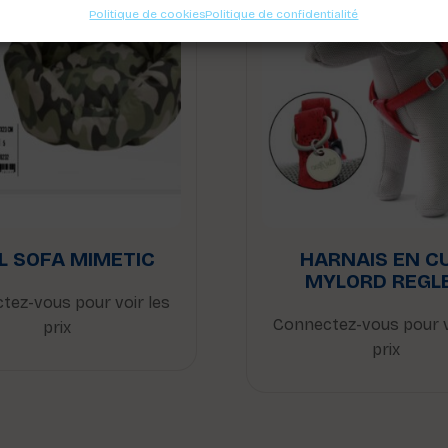
Politique de cookies
Politique de confidentialité
L SOFA MIMETIC
HARNAIS EN C
MYLORD REGL
tez-vous pour voir les
Connectez-vous pour v
prix
prix