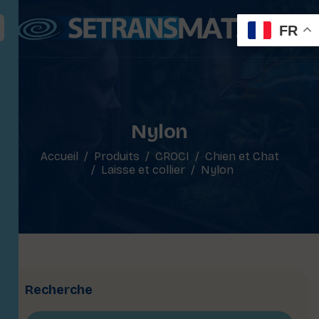
FR
Nylon
Accueil
Produits
CROCI
Chien et Chat
Laisse et collier
Nylon
Recherche