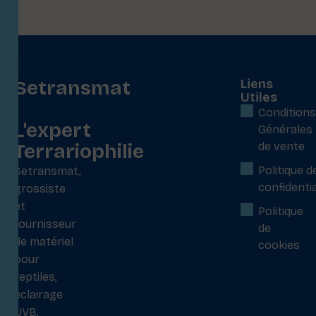
Setransmat
Liens
Utiles
:
Conditions
L'expert
Générales
Terrariophilie
de vente
Politique d
Setransmat,
confidentia
grossiste
et
Politique
fournisseur
de
de matériel
cookies
pour
reptiles,
éclairage
UVB,