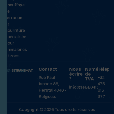
chauffage
de
terrarium
et
nourriture
spécialisée
pour
animaleries
et zoos.
Contact
Nous
Numéro
Téléph
écrire
de
Rue Paul
+32
?
TVA
Janson 88,
475
info@setransmat.com
BE0415027069
Herstal 4040 -
813
Belgique.
377
Copyright © 2026 Tous droits réservés