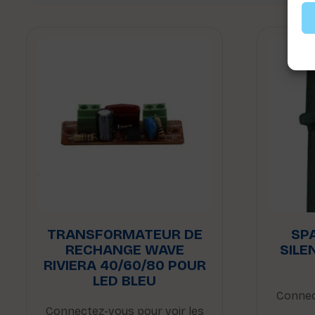
TRANSFORMATEUR DE
SP
RECHANGE WAVE
SILE
RIVIERA 40/60/80 POUR
LED BLEU
Connec
Connectez-vous pour voir les