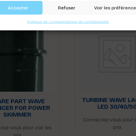
Accepter
Refuser
Voir les préférenc
Politique de cookies
Politique de confidentialité
TURBINE WAVE L
ARE PART WAVE
LED 30/40/5
NCER FOR POWER
SKIMMER
Connectez-vous pour v
prix
tez-vous pour voir les
prix