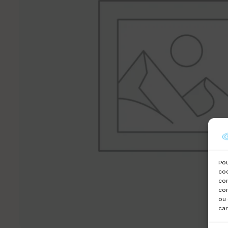
Pou
coo
con
com
ou 
car