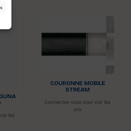
es
COURONNE MOBILE
STREAM
AGUNA
0
Connectez-vous pour voir les
prix
oir les