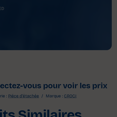
ED
ctez-vous pour voir les prix
ie :
Piéce d'étachée
Marque :
CROCI
ts Similaires