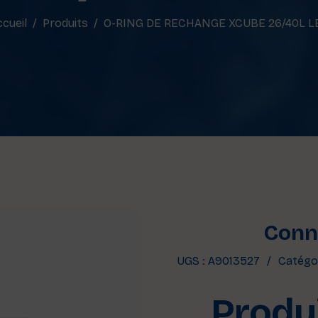
cueil
Produits
O-RING DE RECHANGE XCUBE 26/40L L
Conne
UGS :
A9013527
Catégor
Produi