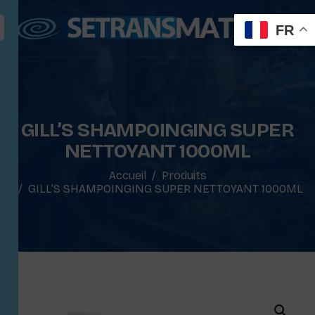
FR
GILL’S SHAMPOINGING SUPER
NETTOYANT 1000ML
Accueil
Produits
GILL’S SHAMPOINGING SUPER NETTOYANT 1000ML