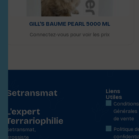
GILL’S BAUME PEARL 5000 ML
Connectez-vous pour voir les prix
Setransmat
Liens
Utiles
:
Conditions
L'expert
Générales
Terrariophilie
de vente
Politique d
Setransmat,
confidentia
grossiste