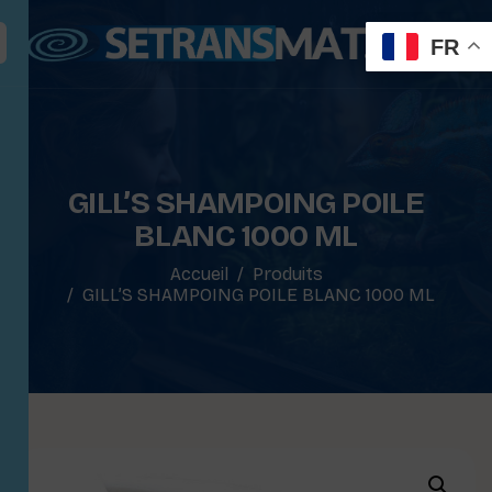
FR
GILL’S SHAMPOING POILE
BLANC 1000 ML
Accueil
Produits
GILL’S SHAMPOING POILE BLANC 1000 ML