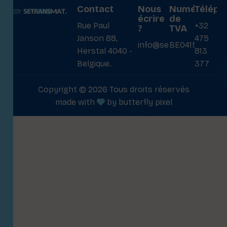
Contact
Nous
Numéro
Téléph
écrire
de
Rue Paul
+32
?
TVA
Janson 88,
475
info@setransmat.com
BE0415027069
Herstal 4040 -
813
Belgique.
377
Copyright © 2026 Tous droits réservés
made with
by
butterfly pixel