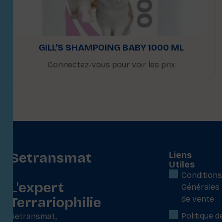
GILL’S SHAMPOING BABY 1000 ML
Connectez-vous pour voir les prix
Setransmat
Liens
Utiles
:
Conditions
L'expert
Générales
Terrariophilie
de vente
Politique d
Setransmat,