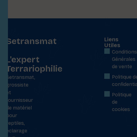
Setransmat
Liens
Utiles
:
Conditions
L'expert
Générales
Terrariophilie
de vente
Politique d
Setransmat,
confidentia
grossiste
et
Politique
fournisseur
de
de matériel
cookies
pour
reptiles,
éclairage