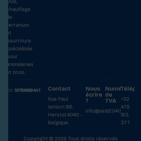
UVB,
chauffage
de
terrarium
et
nourriture
spécialisée
pour
animaleries
et zoos.
Contact
Nous
Numéro
Téléph
écrire
de
Rue Paul
+32
?
TVA
Janson 88,
475
info@setransmat.com
BE0415027069
Herstal 4040 -
813
Belgique.
377
Copyright © 2026 Tous droits réservés