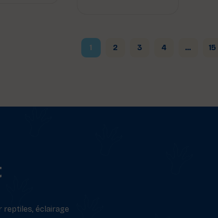
1
2
3
4
…
15
t
reptiles, éclairage