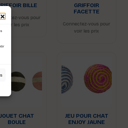
RIFFOIR BILLE
GRIFFOIR
FACETTE
nnectez-vous pour
Connectez-vous pour
voir les prix
voir les prix
es
tir
es
JOUET CHAT
JEU POUR CHAT
BOULE
ENJOY JAUNE