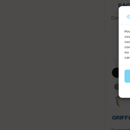
SAC
Connect
voi
Pou
coo
con
com
ou 
car
GRIFF