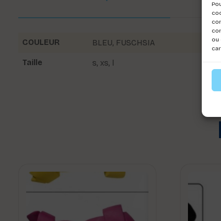
Pou
coo
con
com
ou 
COULEUR
BLEU
,
FUSCHSIA
car
Taille
s
,
xs
,
l