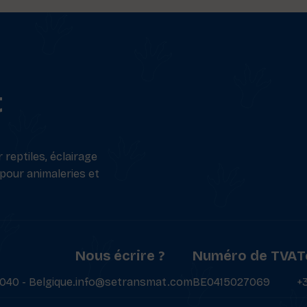
t
reptiles, éclairage
 pour animaleries et
Nous écrire ?
Numéro de TVA
T
040 - Belgique.
info@setransmat.com
BE0415027069
+