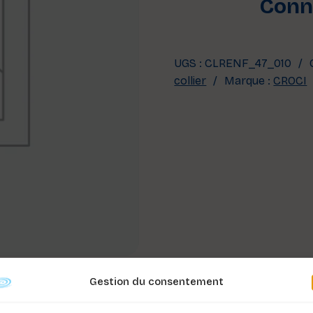
Conne
UGS :
CLRENF_47_010
collier
Marque :
CROCI
Gestion du consentement