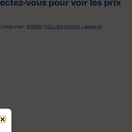
ctez-vous pour voir les prix
Catégories :
BOBBY
,
COLLIER CHIEN
,
Laisse et