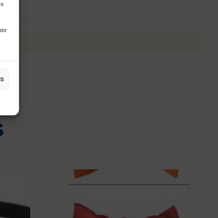
es
tir
es
s