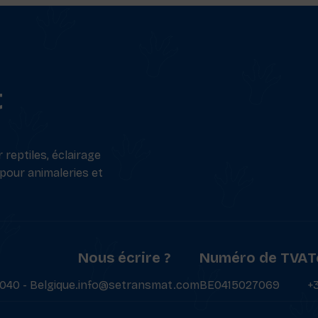
t
reptiles, éclairage
 pour animaleries et
Nous écrire ?
Numéro de TVA
T
040 - Belgique.
info@setransmat.com
BE0415027069
+