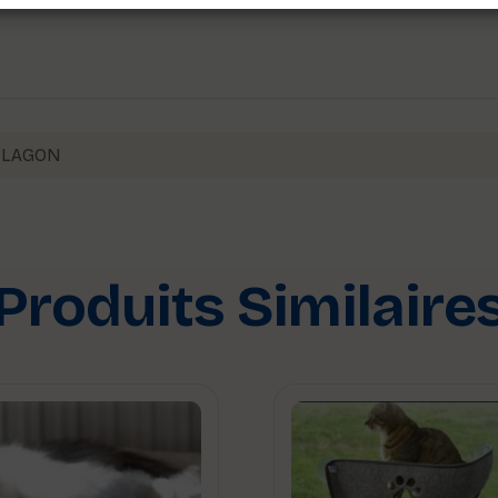
,
LAGON
Produits Similaire