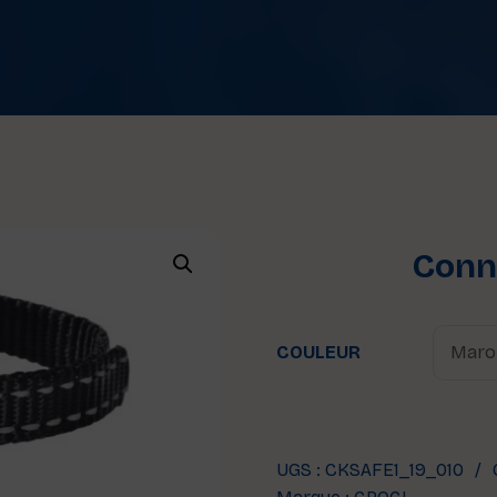
Conne
COULEUR
UGS :
CKSAFE1_19_010