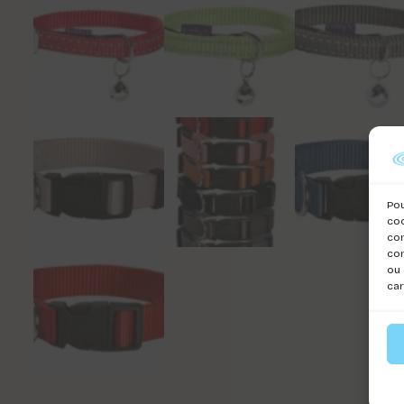
Pou
coo
con
com
ou 
car