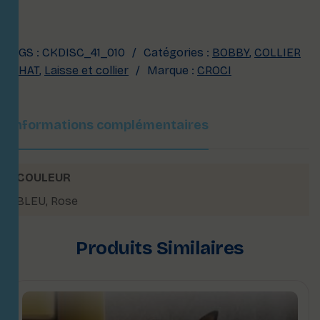
UGS :
CKDISC_41_010
Catégories :
BOBBY
,
COLLIER
CHAT
,
Laisse et collier
Marque :
CROCI
Informations complémentaires
COULEUR
BLEU
,
Rose
Produits Similaires