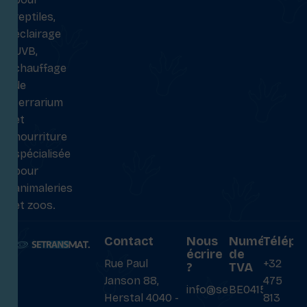
reptiles,
éclairage
UVB,
chauffage
de
terrarium
et
nourriture
spécialisée
pour
animaleries
et zoos.
Contact
Nous
Numéro
Téléph
écrire
de
Rue Paul
+32
?
TVA
Janson 88,
475
info@setransmat.com
BE0415027069
Herstal 4040 -
813