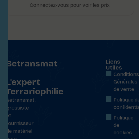
Connectez-vous pour voir les prix
Setransmat
Liens
Utiles
:
Conditions
L'expert
Générales
Terrariophilie
de vente
Politique d
Setransmat,
confidentia
grossiste
et
Politique
fournisseur
de
de matériel
cookies
pour