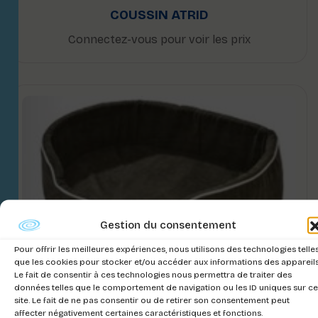
COUSSIN ATRID
Connectez-vous pour voir les prix
Gestion du consentement
Pour offrir les meilleures expériences, nous utilisons des technologies telle
que les cookies pour stocker et/ou accéder aux informations des appareils
Le fait de consentir à ces technologies nous permettra de traiter des
CORBEILLE OLLIE
données telles que le comportement de navigation ou les ID uniques sur ce
site. Le fait de ne pas consentir ou de retirer son consentement peut
Connectez-vous pour voir les prix
affecter négativement certaines caractéristiques et fonctions.