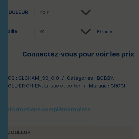
COULEUR
Taille
Effacer
Connectez-vous pour voir les prix
UGS :
CLCHAM_99_010
Catégories :
BOBBY
,
COLLIER CHIEN
,
Laisse et collier
Marque :
CROCI
Informations complémentaires
COULEUR