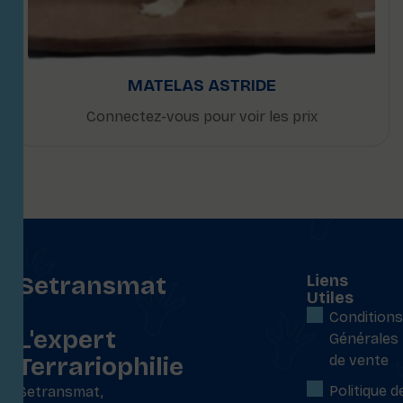
MATELAS ASTRIDE
Connectez-vous pour voir les prix
Setransmat
Liens
Utiles
:
Conditions
L'expert
Générales
Terrariophilie
de vente
Politique d
Setransmat,