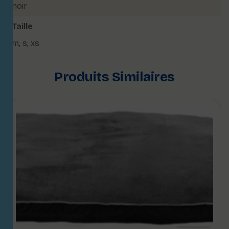
noir
Taille
m
,
s
,
xs
Produits Similaires