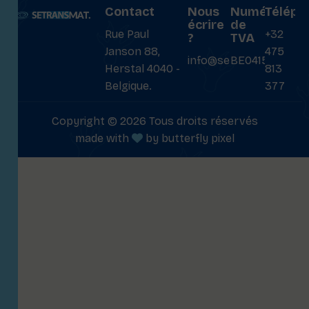
Contact
Nous
Numéro
Téléph
écrire
de
Rue Paul
+32
?
TVA
Janson 88,
475
info@setransmat.com
BE0415027069
Herstal 4040 -
813
Belgique.
377
Copyright © 2026 Tous droits réservés
made with
by
butterfly pixel