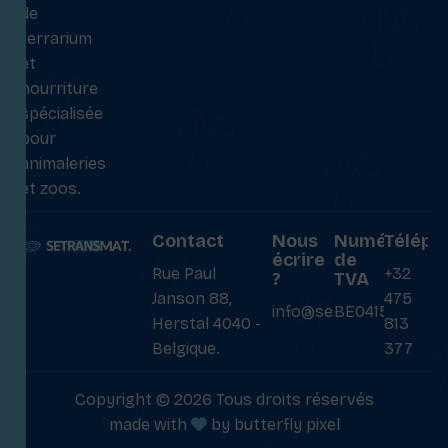
de
terrarium
et
nourriture
spécialisée
pour
animaleries
et zoos.
Contact
Nous
Numéro
Téléph
écrire
de
Rue Paul
+32
?
TVA
Janson 88,
475
info@setransmat.com
BE0415027069
Herstal 4040 -
813
Belgique.
377
Copyright © 2026 Tous droits réservés
made with
by
butterfly pixel