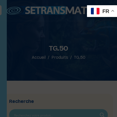
FR
TG.50
Accueil
Produits
TG.50
Recherche