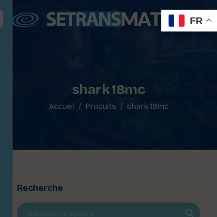
FR
shark 18mc
Accueil
Produits
shark 18mc
Recherche