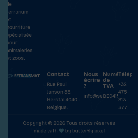
de
terrarium
et
nourriture
spécialisée
pour
animaleries
et zoos.
Contact
Nous
Numéro
Téléph
écrire
de
Rue Paul
+32
?
TVA
Janson 88,
475
info@setransmat.com
BE0415027069
Herstal 4040 -
813
Belgique.
377
Copyright © 2026 Tous droits réservés
made with
by
butterfly pixel