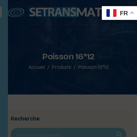
FR
Poisson 16*12
Accueil
Produits
Poisson 16*12
Recherche