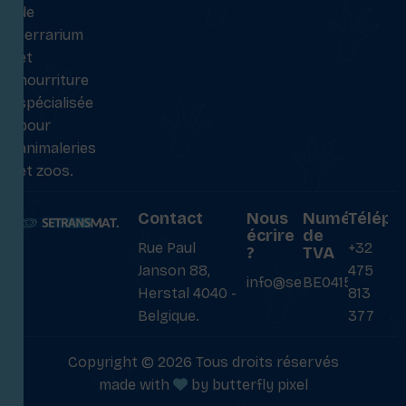
de
terrarium
et
nourriture
spécialisée
pour
animaleries
et zoos.
Contact
Nous
Numéro
Téléph
écrire
de
Rue Paul
+32
?
TVA
Janson 88,
475
info@setransmat.com
BE0415027069
Herstal 4040 -
813
Belgique.
377
Copyright © 2026 Tous droits réservés
made with
by
butterfly pixel