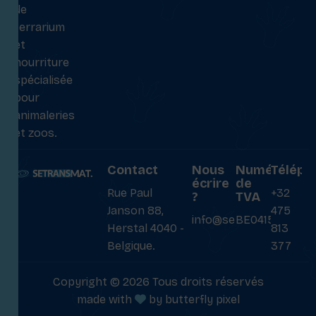
de
terrarium
et
nourriture
spécialisée
pour
animaleries
et zoos.
Contact
Nous
Numéro
Téléph
écrire
de
Rue Paul
+32
?
TVA
Janson 88,
475
info@setransmat.com
BE0415027069
Herstal 4040 -
813
Belgique.
377
Copyright © 2026 Tous droits réservés
made with
by
butterfly pixel