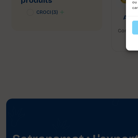
produits
ou 
car
CROCI
(3)
ARNA
Connect
voi