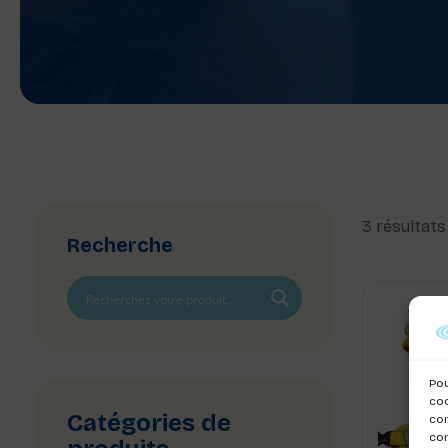
3 résultats
Recherche
Pou
coo
Catégories de
con
com