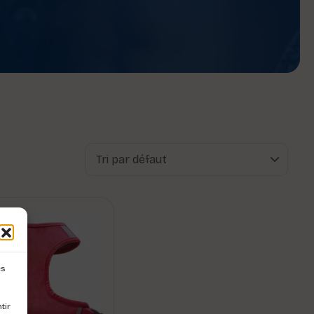
es
tir