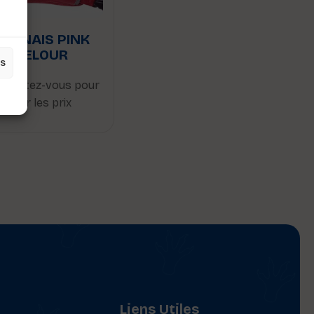
HARNAIS PINK
VELOUR
es
nnectez-vous pour
voir les prix
Liens Utiles