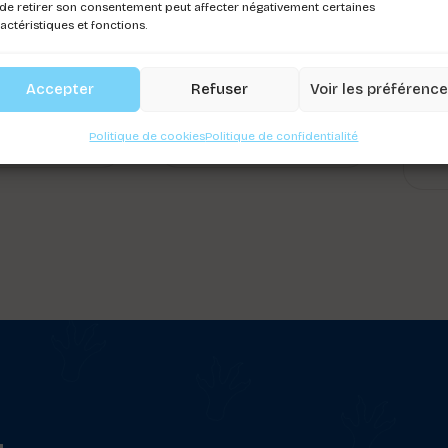
de retirer son consentement peut affecter négativement certaines
actéristiques et fonctions.
IS SILKY
HARNAIS BOHO
Accepter
Refuser
Voir les préférenc
ez-vous pour
Connectez-vous pour
Co
r les prix
voir les prix
Politique de cookies
Politique de confidentialité