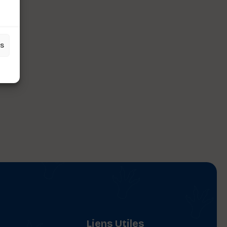
es
Liens Utiles