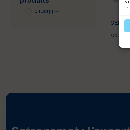
produits
ou 
car
CROCI
(1)
HA
CEREM
Connect
voi