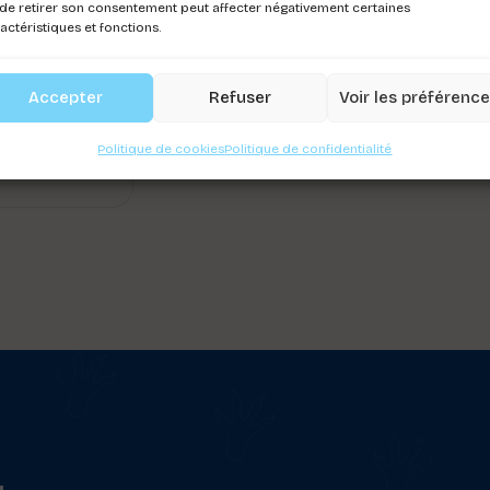
de retirer son consentement peut affecter négativement certaines
actéristiques et fonctions.
RNEIS
ONY BRIDE
Accepter
Refuser
Voir les préférenc
ez-vous pour
Politique de cookies
Politique de confidentialité
r les prix