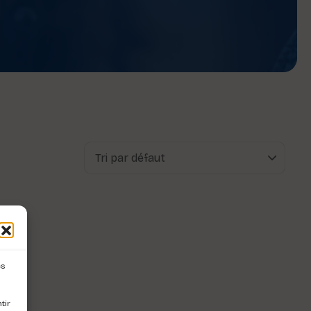
es
tir