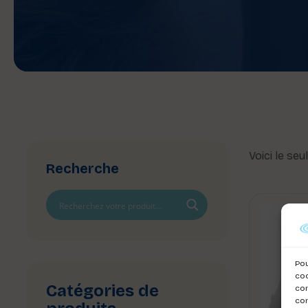
Voici le seu
Recherche
Pou
coo
Catégories de
con
com