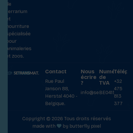
de
terrarium
et
nourriture
spécialisée
pour
animaleries
et zoos.
Contact
Nous
Numéro
Téléph
écrire
de
Rue Paul
+32
?
TVA
Janson 88,
475
info@setransmat.com
BE0415027069
Herstal 4040 -
813
Belgique.
377
Copyright © 2026 Tous droits réservés
made with
by
butterfly pixel