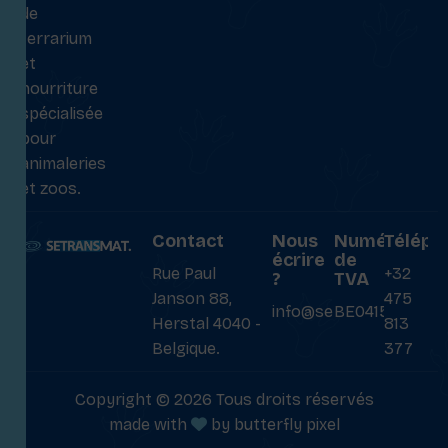
de
terrarium
et
nourriture
spécialisée
pour
animaleries
et zoos.
Contact
Nous
Numéro
Téléph
écrire
de
Rue Paul
+32
?
TVA
Janson 88,
475
info@setransmat.com
BE0415027069
Herstal 4040 -
813
Belgique.
377
Copyright © 2026 Tous droits réservés
made with
by
butterfly pixel