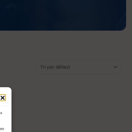
es
tir