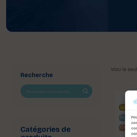
Voici le seu
Recherche
Pou
coo
Catégories de
con
com