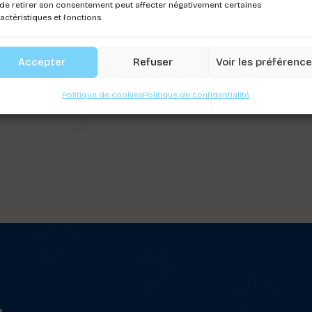
de retirer son consentement peut affecter négativement certaines
actéristiques et fonctions.
POOP AWAY
6 PCS
Accepter
Refuser
Voir les préférenc
ez-vous pour
Politique de cookies
Politique de confidentialité
r les prix