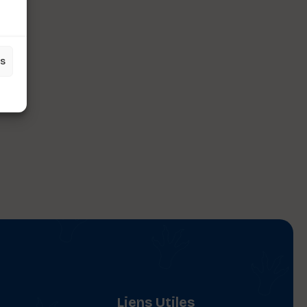
es
Liens Utiles