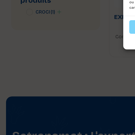
produits
ou 
car
CROCI
(1)
EXPO 
8
Connect
voi