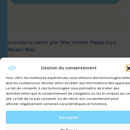
No products match your filter criteria. Please try a
different filter.
Gestion du consentement
Pour offrir les meilleures expériences, nous utilisons des technologies telle
que les cookies pour stocker et/ou accéder aux informations des appareils
Setransmat
Liens
Le fait de consentir à ces technologies nous permettra de traiter des
Utiles
données telles que le comportement de navigation ou les ID uniques sur ce
:
site. Le fait de ne pas consentir ou de retirer son consentement peut
Conditions
affecter négativement certaines caractéristiques et fonctions.
L'expert
Générales
Terrariophilie
de vente
Accepter
Politique d
Setransmat,