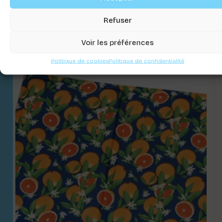
TAPIS FRESH FLYING PIGS
Refuser
Connectez-vous pour voir les prix
Voir les préférences
Politique de cookies
Politique de confidentialité