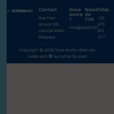
Contact
Nous
Numéro
Téléph
écrire
de
Rue Paul
+32
?
TVA
Janson 88,
475
info@setransmat.com
BE0415027069
Herstal 4040 -
813
Belgique.
377
Copyright © 2026 Tous droits réservés
made with
by
butterfly pixel