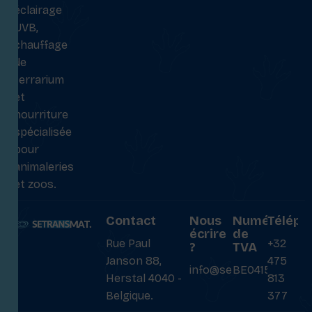
éclairage
UVB,
chauffage
de
terrarium
et
nourriture
spécialisée
pour
animaleries
et zoos.
Contact
Nous
Numéro
Téléph
écrire
de
Rue Paul
+32
?
TVA
Janson 88,
475
info@setransmat.com
BE0415027069
Herstal 4040 -
813
Belgique.
377