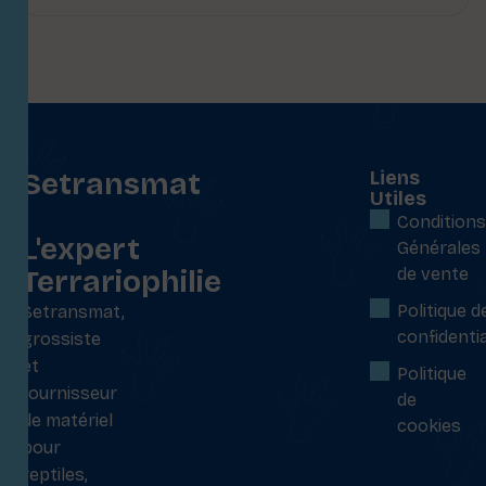
Setransmat
Liens
Utiles
:
Conditions
L'expert
Générales
Terrariophilie
de vente
Politique d
Setransmat,
confidentia
grossiste
et
Politique
fournisseur
de
de matériel
cookies
pour
reptiles,