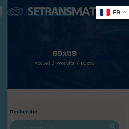
FR
89x59
Accueil
Produits
89x59
Recherche