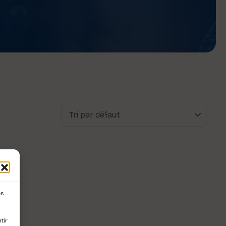
es
tir