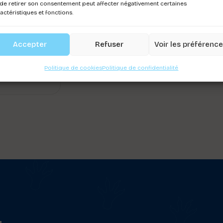
de retirer son consentement peut affecter négativement certaines
actéristiques et fonctions.
IERE LUPO
ISURE
Accepter
Refuser
Voir les préférenc
ez-vous pour
Politique de cookies
Politique de confidentialité
r les prix