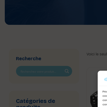
Voici le seu
Recherche
Pou
coo
Catégories de
con
com