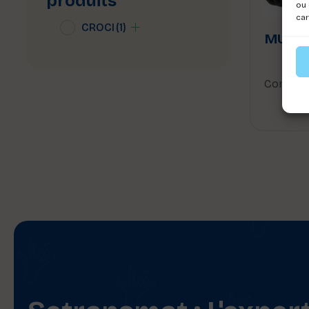
produits
ou 
car
CROCI
(1)
MUSEL
ME
Connect
voi