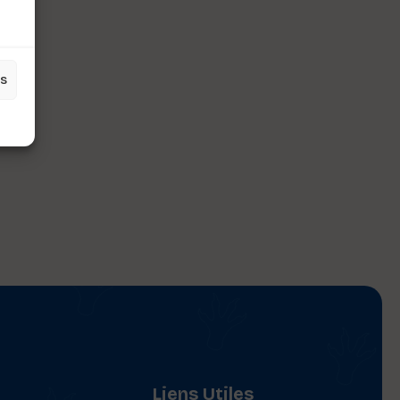
es
Liens Utiles