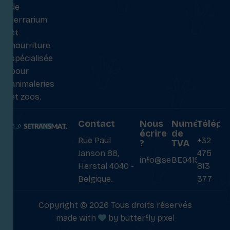
de
terrarium
et
nourriture
spécialisée
pour
animaleries
et zoos.
Contact
Nous
Numéro
Téléph
écrire
de
Rue Paul
+32
?
TVA
Janson 88,
475
info@setransmat.com
BE0415027069
Herstal 4040 -
813
Belgique.
377
Copyright © 2026 Tous droits réservés
made with
by
butterfly pixel