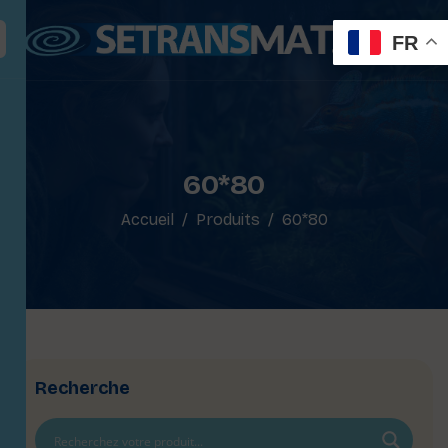
FR
60*80
Accueil
Produits
60*80
Recherche