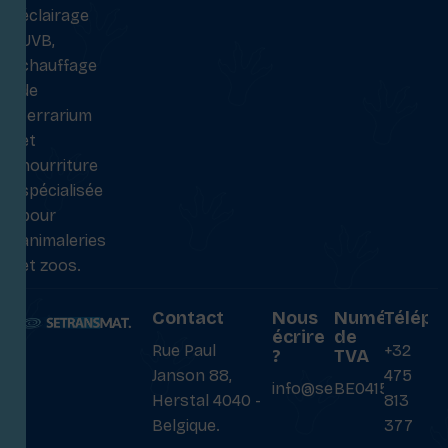
éclairage
UVB,
chauffage
de
terrarium
et
nourriture
spécialisée
pour
animaleries
et zoos.
Contact
Nous
Numéro
Téléph
écrire
de
Rue Paul
+32
?
TVA
Janson 88,
475
info@setransmat.com
BE0415027069
Herstal 4040 -
813
Belgique.
377