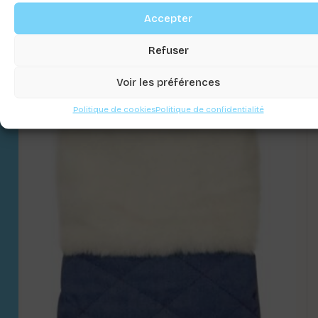
Accepter
BLOUSON REMBOURRÉE BOHO GUY
Connectez-vous pour voir les prix
Refuser
Voir les préférences
Politique de cookies
Politique de confidentialité