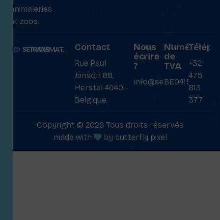
animaleries
et zoos.
Contact
Nous
Numéro
Téléph
écrire
de
Rue Paul
+32
?
TVA
Janson 88,
475
info@setransmat.com
BE0415027069
Herstal 4040 -
813
Belgique.
377
Copyright © 2026 Tous droits réservés
made with
by
butterfly pixel