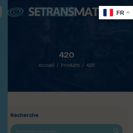
FR
420
Accueil
Produits
420
Recherche