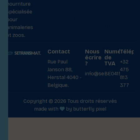
nourriture
spécialisée
pour
animaleries
et zoos.
Contact
Nous
Numéro
Téléph
écrire
de
Rue Paul
+32
?
TVA
Janson 88,
475
info@setransmat.com
BE0415027069
Herstal 4040 -
813
Belgique.
377
Copyright © 2026 Tous droits réservés
made with
by
butterfly pixel