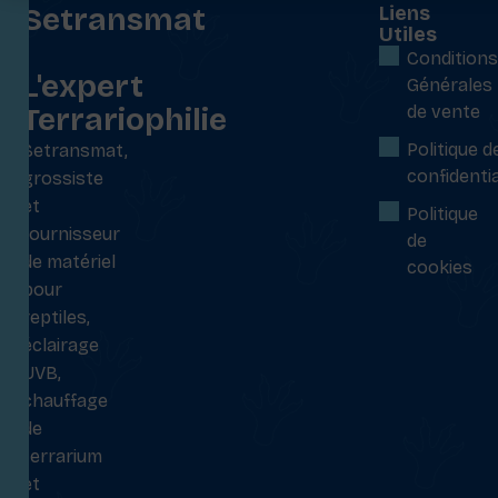
Setransmat
Liens
Utiles
:
Conditions
L'expert
Générales
Terrariophilie
de vente
Politique d
Setransmat,
confidentia
grossiste
et
Politique
fournisseur
de
de matériel
cookies
pour
reptiles,
éclairage
UVB,
chauffage
de
terrarium
et