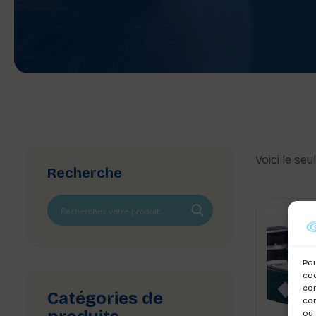
Voici le seu
Recherche
Pou
coo
con
Catégories de
com
ou 