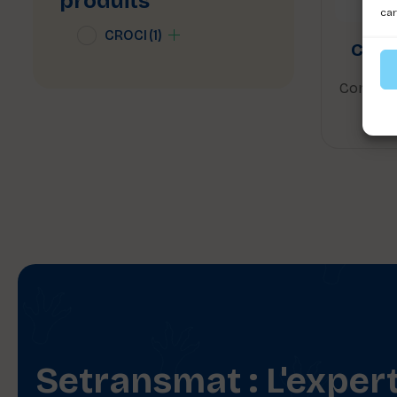
produits
car
CROCI
(1)
COLL
Connect
voi
Setransmat : L'exper