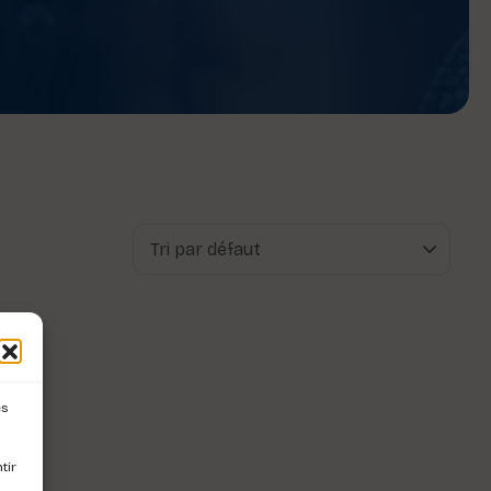
es
tir