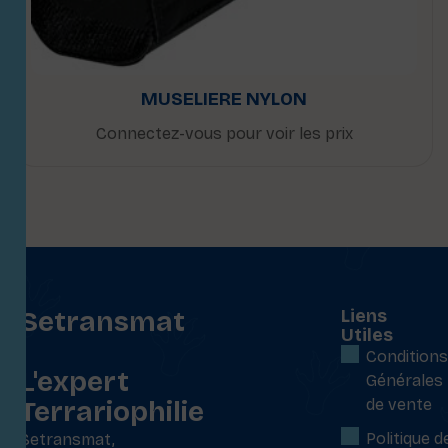
MUSELIERE NYLON
Connectez-vous pour voir les prix
Setransmat
Liens
Utiles
:
Conditions
L'expert
Générales
Terrariophilie
de vente
Politique d
Setransmat,