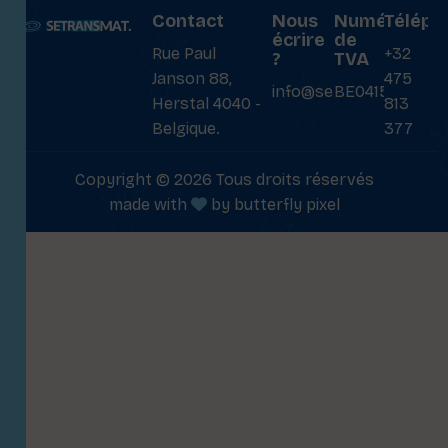
Contact
Nous
Numéro
Téléph
écrire
de
Rue Paul
+32
?
TVA
Janson 88,
475
info@setransmat.com
BE0415027069
Herstal 4040 -
813
Belgique.
377
Copyright © 2026 Tous droits réservés
made with
by
butterfly pixel