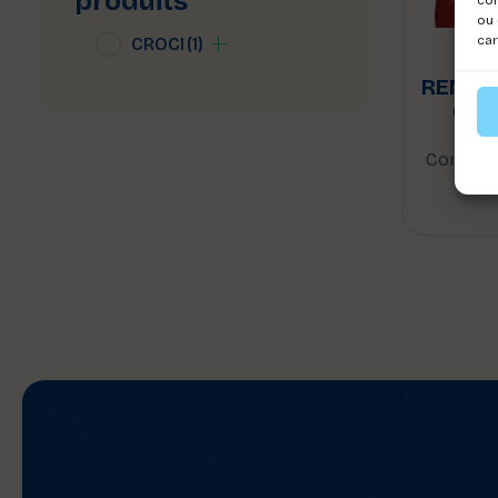
produits
ou 
car
CROCI
(1)
BL
REMBO
CHI
Connect
voi