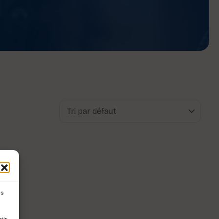
es
tir