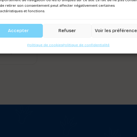
de retirer son consentement peut affecter négativement certaines
actéristiques et fonctions.
OUSON
URRE BULL
C ROUGE
Accepter
Refuser
Voir les préférenc
ez-vous pour
Politique de cookies
Politique de confidentialité
r les prix