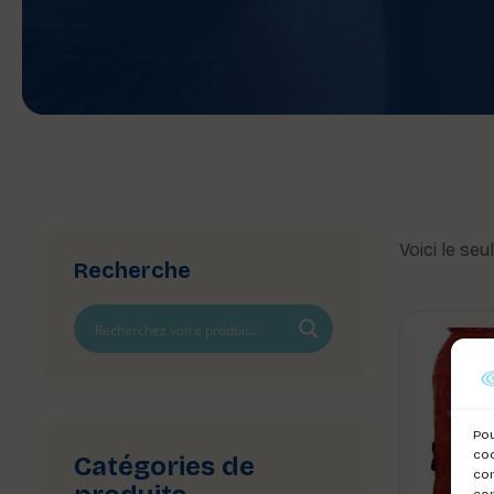
Voici le seu
Recherche
Pou
coo
Catégories de
con
com