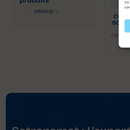
produits
ou 
car
CROCI
(1)
COLL
SOFT 
Connect
voi