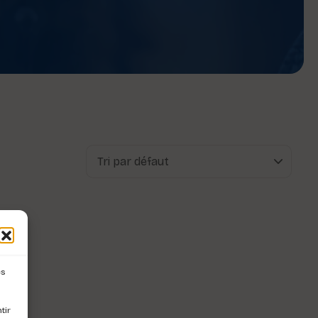
es
tir