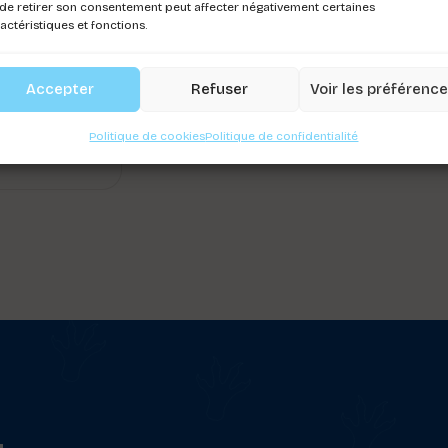
de retirer son consentement peut affecter négativement certaines
actéristiques et fonctions.
IER NYLON
REFLECTIF
Accepter
Refuser
Voir les préférenc
ez-vous pour
Politique de cookies
Politique de confidentialité
r les prix