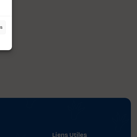
es
Liens Utiles