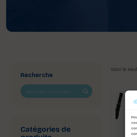
Voici le seu
Recherche
Pou
coo
Catégories de
con
com