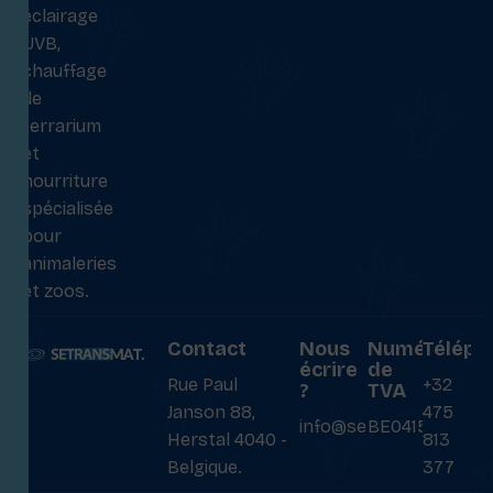
éclairage
UVB,
chauffage
de
terrarium
et
nourriture
spécialisée
pour
animaleries
et zoos.
Contact
Nous
Numéro
Téléph
écrire
de
Rue Paul
+32
?
TVA
Janson 88,
475
info@setransmat.com
BE0415027069
Herstal 4040 -
813
Belgique.
377