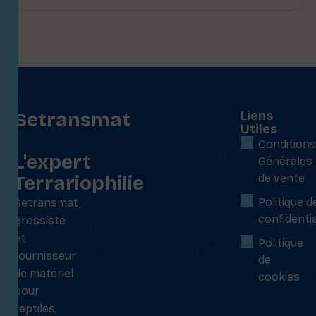
Setransmat
Liens
Utiles
:
Conditions
L'expert
Générales
Terrariophilie
de vente
Politique d
Setransmat,
confidentia
grossiste
et
Politique
fournisseur
de
de matériel
cookies
pour
reptiles,