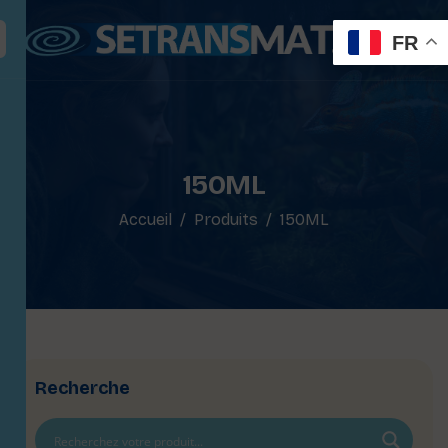
FR
150ML
Accueil
Produits
150ML
Recherche