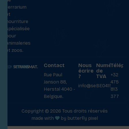
terrarium
et
nourriture
spécialisée
pour
animaleries
et zoos.
Contact
Nous
Numéro
Téléph
écrire
de
Rue Paul
+32
?
TVA
Janson 88,
475
info@setransmat.com
BE0415027069
Herstal 4040 -
813
Belgique.
377
Copyright © 2026 Tous droits réservés
made with
by
butterfly pixel