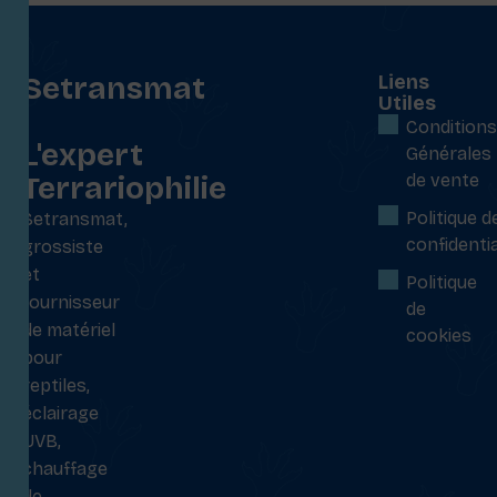
Setransmat
Liens
Utiles
:
Conditions
L'expert
Générales
Terrariophilie
de vente
Politique d
Setransmat,
confidentia
grossiste
et
Politique
fournisseur
de
de matériel
cookies
pour
reptiles,
éclairage
UVB,
chauffage
de